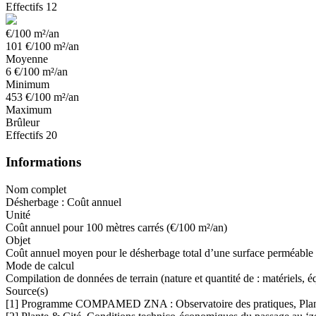
Effectifs
12
€/100 m²/an
101
€/100 m²/an
Moyenne
6
€/100 m²/an
Minimum
453
€/100 m²/an
Maximum
Brûleur
Effectifs
20
Informations
Nom complet
Désherbage : Coût annuel
Unité
Coût annuel pour 100 mètres carrés (€/100 m²/an)
Objet
Coût annuel moyen pour le désherbage total d’une surface perméable 
Mode de calcul
Compilation de données de terrain (nature et quantité de : matériels, 
Source(s)
[1] Programme COMPAMED ZNA : Observatoire des pratiques, Plante 