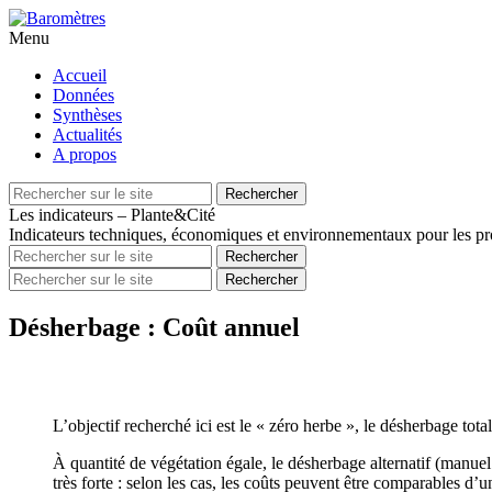
Menu
Aller
Accueil
au
Données
contenu
Synthèses
principal
Actualités
A propos
Recherche
Rechercher
pour
Les indicateurs – Plante&Cité
Indicateurs techniques, économiques et environnementaux pour les pro
Recherche
Rechercher
pour
Recherche
Rechercher
pour
Désherbage : Coût annuel
L’objectif recherché ici est le « zéro herbe », le désherbage t
À quantité de végétation égale, le désherbage alternatif (manuel
très forte : selon les cas, les coûts peuvent être comparables d’