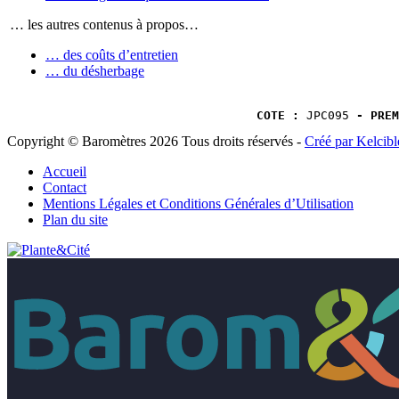
… les autres contenus à propos…
… des coûts d’entretien
… du désherbage
COTE :
 JPC095 
- PREM
Copyright © Baromètres 2026 Tous droits réservés -
Créé par Kelcibl
Accueil
Contact
Mentions Légales et Conditions Générales d’Utilisation
Plan du site