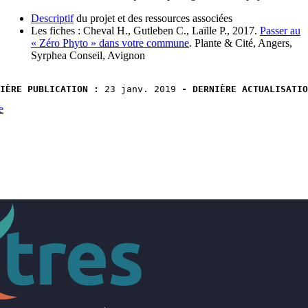
Descriptif
du projet et des ressources associées
Les fiches : Cheval H., Gutleben C., Laïlle P., 2017.
Passer au
« Zéro Phyto » dans votre commune
. Plante & Cité, Angers,
Syrphea Conseil, Avignon
IÈRE PUBLICATION :
 23 janv. 2019 
- DERNIÈRE ACTUALISATIO
e