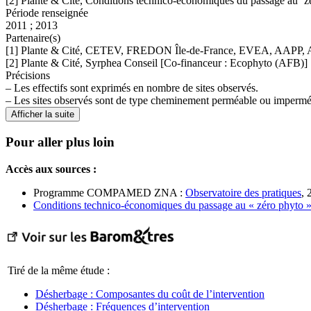
[2] Plante & Cité, Conditions technico-économiques du passage au ‘z
Période renseignée
2011 ; 2013
Partenaire(s)
[1] Plante & Cité, CETEV, FREDON Île-de-France, EVEA, AAPP, AFPP
[2] Plante & Cité, Syrphea Conseil [Co-financeur : Ecophyto (AFB)]
Précisions
– Les effectifs sont exprimés en nombre de sites observés.
– Les sites observés sont de type cheminement perméable ou imperméa
Afficher la suite
Pour aller plus loin
Accès aux sources :
Programme COMPAMED ZNA :
Observatoire des pratiques
, 
Conditions technico-économiques du passage au « zéro phyto 
Tiré de la même étude :
Désherbage : Composantes du coût de l’intervention
Désherbage : Fréquences d’intervention