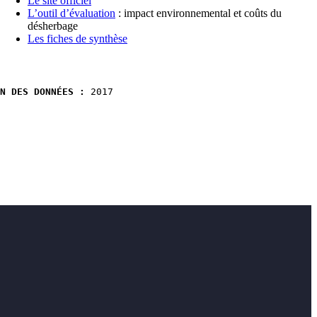
Le site officiel
L’outil d’évaluation
: impact environnemental et coûts du
désherbage
Les fiches de synthèse
N DES DONNÉES :
 2017