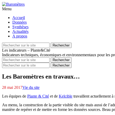
Menu
Aller
Accueil
au
Données
contenu
Synthèses
principal
Actualités
A propos
Recherche
Rechercher
pour
Les indicateurs – Plante&Cité
Indicateurs techniques, économiques et environnementaux pour les pro
Recherche
Rechercher
pour
Recherche
Rechercher
pour
Les Baromètres en travaux…
28 mai 2017
Vie du site
Les équipes de
Plante & Cité
et de
Kelcible
travaillent actuellement à
Au menu, la construction de la partie visible du site mais aussi de l’a
manière de repérer et de mettre en forme les données sources. Beau 