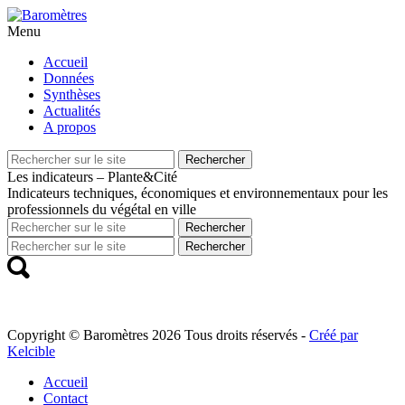
Menu
Aller
Accueil
au
Données
contenu
Synthèses
principal
Actualités
A propos
Recherche
Rechercher
pour
Les indicateurs – Plante&Cité
Indicateurs techniques, économiques et environnementaux pour les
professionnels du végétal en ville
Recherche
Rechercher
pour
Recherche
Rechercher
pour
Copyright © Baromètres 2026 Tous droits réservés -
Créé par
Kelcible
Accueil
Contact