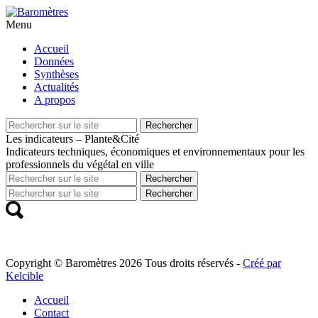
Menu
Aller
Accueil
au
Données
contenu
Synthèses
principal
Actualités
A propos
Recherche
Rechercher
pour
Les indicateurs – Plante&Cité
Indicateurs techniques, économiques et environnementaux pour les
professionnels du végétal en ville
Recherche
Rechercher
pour
Recherche
Rechercher
pour
Copyright © Baromètres 2026 Tous droits réservés -
Créé par
Kelcible
Accueil
Contact