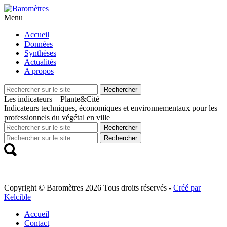
Menu
Aller
Accueil
au
Données
contenu
Synthèses
principal
Actualités
A propos
Recherche
Rechercher
pour
Les indicateurs – Plante&Cité
Indicateurs techniques, économiques et environnementaux pour les
professionnels du végétal en ville
Recherche
Rechercher
pour
Recherche
Rechercher
pour
Copyright © Baromètres 2026 Tous droits réservés -
Créé par
Kelcible
Accueil
Contact