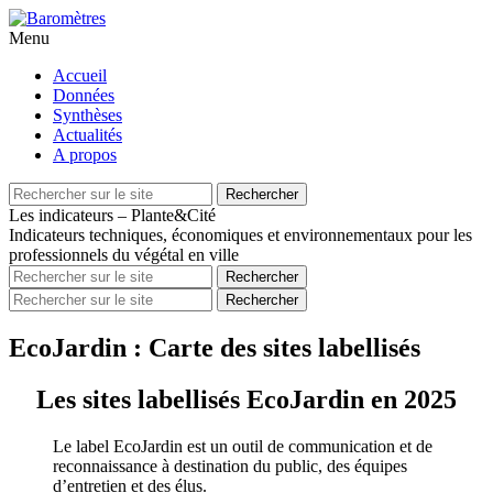
Menu
Aller
Accueil
au
Données
contenu
Synthèses
principal
Actualités
A propos
Recherche
Rechercher
pour
Les indicateurs – Plante&Cité
Indicateurs techniques, économiques et environnementaux pour les
professionnels du végétal en ville
Recherche
Rechercher
pour
Recherche
Rechercher
pour
EcoJardin : Carte des sites labellisés
Les sites labellisés EcoJardin en 2025
Le label EcoJardin est un outil de communication et de
reconnaissance à destination du public, des équipes
d’entretien et des élus.