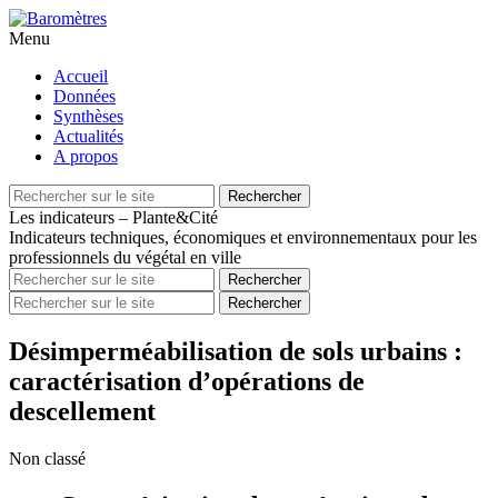
Menu
Aller
Accueil
au
Données
contenu
Synthèses
principal
Actualités
A propos
Recherche
Rechercher
pour
Les indicateurs – Plante&Cité
Indicateurs techniques, économiques et environnementaux pour les
professionnels du végétal en ville
Recherche
Rechercher
pour
Recherche
Rechercher
pour
Désimperméabilisation de sols urbains :
caractérisation d’opérations de
descellement
Non classé