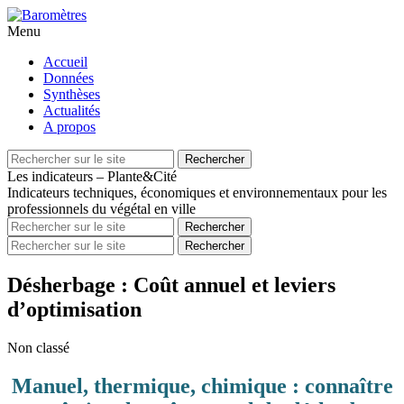
Menu
Aller
Accueil
au
Données
contenu
Synthèses
principal
Actualités
A propos
Recherche
Rechercher
pour
Les indicateurs – Plante&Cité
Indicateurs techniques, économiques et environnementaux pour les
professionnels du végétal en ville
Recherche
Rechercher
pour
Recherche
Rechercher
pour
Désherbage : Coût annuel et leviers
d’optimisation
Non classé
Manuel, thermique, chimique : connaître