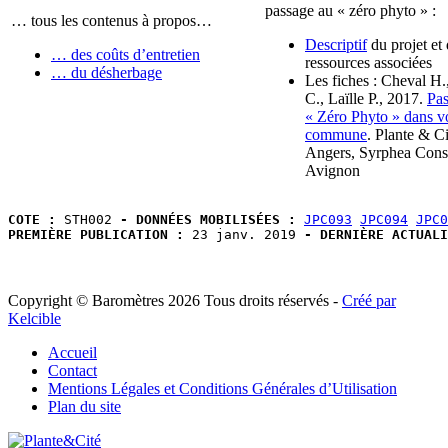
passage au « zéro phyto » :
… tous les contenus à propos…
Descriptif
du projet et
… des coûts d’entretien
ressources associées
… du désherbage
Les fiches : Cheval H.
C., Laïlle P., 2017.
Pas
« Zéro Phyto » dans v
commune
. Plante & Ci
Angers, Syrphea Conse
Avignon
COTE :
 STH002 
- DONNÉES MOBILISÉES :
JPC093
JPC094
JPC0
PREMIÈRE PUBLICATION :
 23 janv. 2019
 - DERNIÈRE ACTUALI
Copyright © Baromètres 2026 Tous droits réservés -
Créé par
Kelcible
Accueil
Contact
Mentions Légales et Conditions Générales d’Utilisation
Plan du site