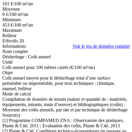
101
€/100 m²/an
Moyenne
6
€/100 m²/an
Minimum
453
€/100 m²/an
Maximum
Brûleur
Effectifs
20
Informations
Voir le jeu de données complet
Nom complet
Désherbage : Coût annuel
Unité
Coût annuel pour 100 mètres carrés (€/100 m²/an)
Objet
Coût annuel moyen pour le désherbage total d’une surface
perméable ou imperméable, pour trois techniques : chimique,
manuel, brûleur
Mode de calcul
Compilation de données de terrain (nature et quantité de : matériels,
équipements, intrants, main d’oeuvre) et bibliographiques (coûts) :
Moyenne des coûts annuels, par site et par technique de désherbage
Source(s)
[1] Programme COMPAMED ZNA : Observatoire des pratiques,
Plante & Cité, 2011 ; Evaluation des coûts, Plante & Cité, 2013
[2] Plante & Cité, Conditions technico-économiques du passage au