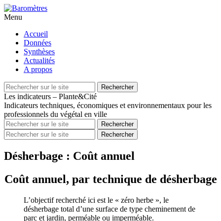
Menu
Aller
Accueil
au
Données
contenu
Synthèses
principal
Actualités
A propos
Recherche
Rechercher
pour
Les indicateurs – Plante&Cité
Indicateurs techniques, économiques et environnementaux pour les
professionnels du végétal en ville
Recherche
Rechercher
pour
Recherche
Rechercher
pour
Désherbage : Coût annuel
Coût annuel, par technique de désherbage
L’objectif recherché ici est le « zéro herbe », le
désherbage total d’une surface de type cheminement de
parc et jardin, perméable ou imperméable.