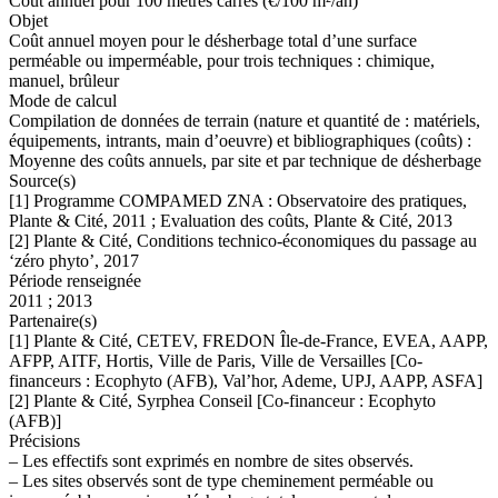
Coût annuel pour 100 mètres carrés (€/100 m²/an)
Objet
Coût annuel moyen pour le désherbage total d’une surface
perméable ou imperméable, pour trois techniques : chimique,
manuel, brûleur
Mode de calcul
Compilation de données de terrain (nature et quantité de : matériels,
équipements, intrants, main d’oeuvre) et bibliographiques (coûts) :
Moyenne des coûts annuels, par site et par technique de désherbage
Source(s)
[1] Programme COMPAMED ZNA : Observatoire des pratiques,
Plante & Cité, 2011 ; Evaluation des coûts, Plante & Cité, 2013
[2] Plante & Cité, Conditions technico-économiques du passage au
‘zéro phyto’, 2017
Période renseignée
2011 ; 2013
Partenaire(s)
[1] Plante & Cité, CETEV, FREDON Île-de-France, EVEA, AAPP,
AFPP, AITF, Hortis, Ville de Paris, Ville de Versailles [Co-
financeurs : Ecophyto (AFB), Val’hor, Ademe, UPJ, AAPP, ASFA]
[2] Plante & Cité, Syrphea Conseil [Co-financeur : Ecophyto
(AFB)]
Précisions
– Les effectifs sont exprimés en nombre de sites observés.
– Les sites observés sont de type cheminement perméable ou