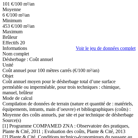
101
€/100 m²/an
Moyenne
6
€/100 m²/an
Minimum
453
€/100 m²/an
Maximum
Brûleur
Effectifs
20
Informations
Voir le jeu de données complet
Nom complet
Désherbage : Coût annuel
Unité
Coût annuel pour 100 mètres carrés (€/100 m²/an)
Objet
Coût annuel moyen pour le désherbage total d’une surface
perméable ou imperméable, pour trois techniques : chimique,
manuel, brûleur
Mode de calcul
Compilation de données de terrain (nature et quantité de : matériels,
équipements, intrants, main d’oeuvre) et bibliographiques (coûts) :
Moyenne des coûts annuels, par site et par technique de désherbage
Source(s)
[1] Programme COMPAMED ZNA : Observatoire des pratiques,
Plante & Cité, 2011 ; Evaluation des coûts, Plante & Cité, 2013
[2] Plante & Cité, Conditions technico-économiques du passage au