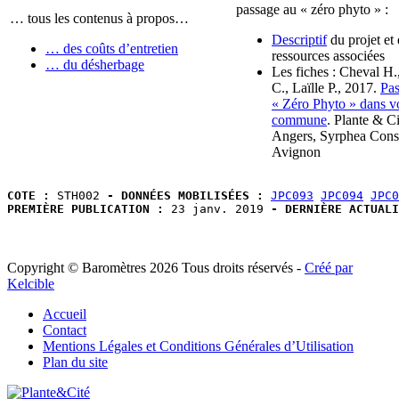
passage au « zéro phyto » :
… tous les contenus à propos…
Descriptif
du projet et
… des coûts d’entretien
ressources associées
… du désherbage
Les fiches : Cheval H.
C., Laïlle P., 2017.
Pas
« Zéro Phyto » dans v
commune
. Plante & Ci
Angers, Syrphea Conse
Avignon
COTE :
 STH002 
- DONNÉES MOBILISÉES :
JPC093
JPC094
JPC0
PREMIÈRE PUBLICATION :
 23 janv. 2019
 - DERNIÈRE ACTUALI
Copyright © Baromètres 2026 Tous droits réservés -
Créé par
Kelcible
Accueil
Contact
Mentions Légales et Conditions Générales d’Utilisation
Plan du site