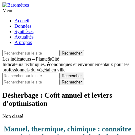
Menu
Aller
Accueil
au
Données
contenu
Synthèses
principal
Actualités
A propos
Recherche
Rechercher
pour
Les indicateurs – Plante&Cité
Indicateurs techniques, économiques et environnementaux pour les
professionnels du végétal en ville
Recherche
Rechercher
pour
Recherche
Rechercher
pour
Désherbage : Coût annuel et leviers
d’optimisation
Non classé
Manuel, thermique, chimique : connaître